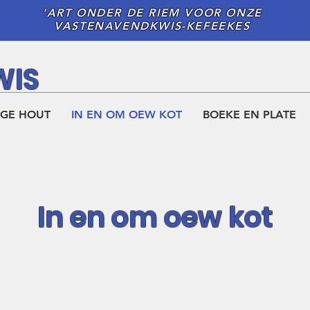
'ART ONDER DE RIEM VOOR ONZE
VASTENAVENDKWIS-KEFEEKES
WIS
EGE HOUT
IN EN OM OEW KOT
BOEKE EN PLATE
In en om oew kot