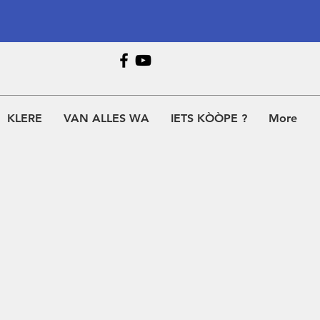
KLERE
VAN ALLES WA
IETS KÒÒPE ?
More